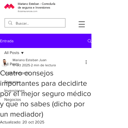
Mariano Esteban - Correduría
de seguros e Inversiones
ibizainsurances.com
Entrada
All Posts
Mariano Esteban Juan
All Posts
17 oct 2025
2 min de lectura
Cuatro consejos
Vida Personal
importantes para decidirte
Seguros
Inversiones
por el mejor seguro médico
Negocios
y que no sabes (dicho por
un mediador)
Actualizado:
20 oct 2025