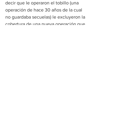
decir que le operaron el tobillo (una 
operación de hace 30 años de la cual 
no guardaba secuelas) le excluyeron la 
cobertura de una nueva operación que 
nada tenía que ver con la anterior 
(ahora era un accidente esquiando) 
pero como el médico lo puso en su 
informe... ¡adiós!
Por la misma razón ten en cuenta las 
posibles preexistencias futuras, si 
tuvieres una diabetes muy dificilmente 
podrás cambiar de compañía, por eso 
relee los puntos anteriores y toma la 
mejor decisión.
Vida Personal
Seguros