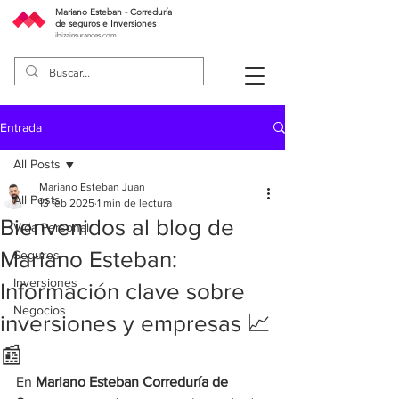
Mariano Esteban - Correduría
de seguros e Inversiones
ibizainsurances.com
Entrada
All Posts
Mariano Esteban Juan
All Posts
13 feb 2025
1 min de lectura
Bienvenidos al blog de
Vida Personal
Mariano Esteban:
Seguros
Inversiones
Información clave sobre
Negocios
inversiones y empresas 📈
📰
En 
Mariano Esteban Correduría de 