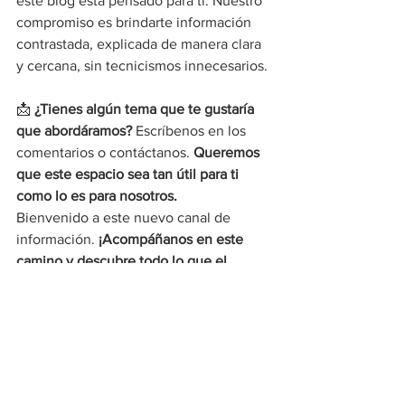
este blog está pensado para ti. Nuestro 
compromiso es brindarte información 
contrastada, explicada de manera clara 
y cercana, sin tecnicismos innecesarios.
📩 
¿Tienes algún tema que te gustaría 
que abordáramos?
 Escríbenos en los 
comentarios o contáctanos. 
Queremos 
que este espacio sea tan útil para ti 
como lo es para nosotros.
Bienvenido a este nuevo canal de 
información. 
¡Acompáñanos en este 
camino y descubre todo lo que el 
mundo empresarial tiene para 
ofrecerte!
 🚀