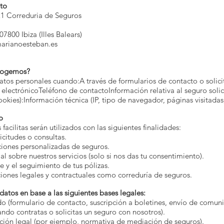
nto
1 Correduria de Seguros
7800 Ibiza (Illes Balears)
rianoesteban.es
ecogemos?
atos personales cuando:A través de formularios de contacto o soli
electrónicoTeléfono de contactoInformación relativa al seguro solic
ookies):Información técnica (IP, tipo de navegador, páginas visitadas,
o
acilitas serán utilizados con las siguientes finalidades:
icitudes o consultas.
ciones personalizadas de seguros.
l sobre nuestros servicios (solo si nos das tu consentimiento).
e y el seguimiento de tus pólizas.
iones legales y contractuales como correduría de seguros.
atos en base a las siguientes bases legales:
o (formulario de contacto, suscripción a boletines, envío de comuni
ndo contratas o solicitas un seguro con nosotros).
ión legal (por ejemplo, normativa de mediación de seguros).