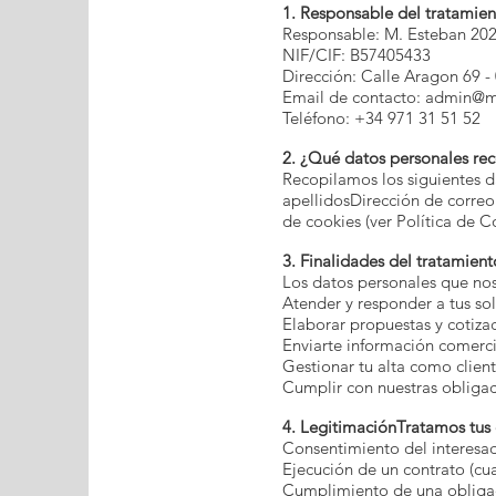
1. Responsable del tratamie
Responsable: M. Esteban 202
NIF/CIF: B57405433
Dirección: Calle Aragon 69 - 0
Email de contacto:
admin@ma
Teléfono: +34 971 31 51 52
2. ¿Qué datos personales r
Recopilamos los siguientes d
apellidosDirección de correo 
de cookies (ver Política de C
3. Finalidades del tratamient
Los datos personales que nos f
Atender y responder a tus sol
Elaborar propuestas y cotiza
Enviarte información comercia
Gestionar tu alta como client
Cumplir con nuestras obligac
4. LegitimaciónTratamos tus d
Consentimiento del interesad
Ejecución de un contrato (cua
Cumplimiento de una obligac