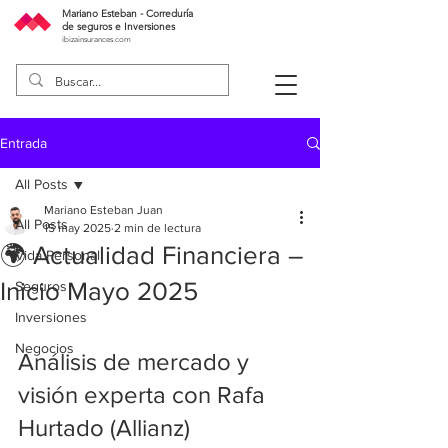
Mariano Esteban - Correduría
de seguros e Inversiones
ibizainsurances.com
Entrada
All Posts
Mariano Esteban Juan
All Posts
15 may 2025
2 min de lectura
🌍 Actualidad Financiera –
Vida Personal
Inicio Mayo 2025
Seguros
Inversiones
Negocios
Análisis de mercado y 
visión experta con Rafa 
Hurtado (Allianz)