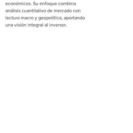
económicos. Su enfoque combina 
análisis cuantitativo de mercado con 
lectura macro y geopolítica, aportando 
una visión integral al inversor.
🎯 Conclusión desde la 
correduría
En Mariano Esteban Correduría de 
Seguros recomendamos a nuestros 
clientes mantener un enfoque 
equilibrado, revisando su exposición a 
riesgo y buscando oportunidades que 
conjuguen seguridad y rentabilidad.
Si quieres revisar tu cartera de 
inversión, o conocer más sobre seguros 
vinculados al ahorro y la inversión, 
ponte en contacto con nuestro equipo
.